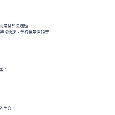
而是基於區塊鏈
對點轉帳快速、發行總量有限等
焦：
的內容。