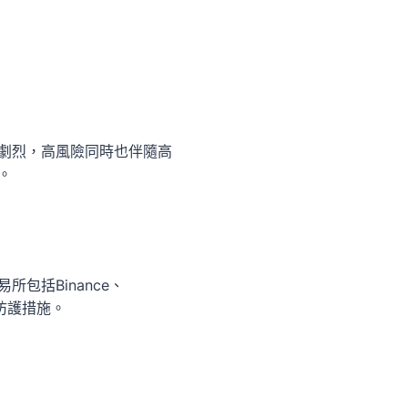
劇烈，高風險同時也伴隨高
。
包括Binance、
全防護措施。