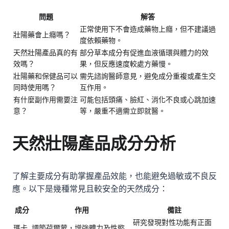
問題
解答
正常使用下不會造成藥物上癮，但不建議過
壯陽藥
會上癮嗎？
度依賴藥物。
天然壯陽產品真的有
部分草本成分有促進血液循環與體力的效
效嗎？
果，但反應速度較處方藥慢。
壯陽藥和保健品可以
需先諮詢醫師意見，避免成分重複或產生交
同時使用嗎？
互作用。
有什麼副作用需要注
可能包括頭痛、臉紅、消化不良或心跳加速
意？
等，嚴重不適需立即就醫。
天然壯陽產品成分分析
了解主要成分有助掌握產品效能，也能避免過敏或不良反
應。以下是幾種常見且較安全的天然成分：
成分
作用
備註
研究發現對性功能有正面
瑪卡
調節荷爾蒙，增強體力及性慾