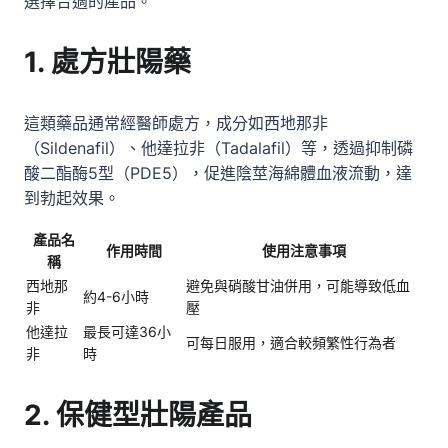
選擇合適的產品。
1. 處方壯陽藥
這類藥品通常經醫師處方，成分如西地那非
（Sildenafil）、他達拉非（Tadalafil）等，透過抑制磷
酸二酯酶5型（PDE5），促進陰莖海綿體血液流動，達
到勃起效果。
產品名
作用時間
使用注意事項
稱
西地那
避免與硝酸甘油併用，可能導致低血
約4-6小時
非
壓
他達拉
最長可達36小
可每日服用，適合較頻繁性行為者
非
時
2. 保健型壯陽產品