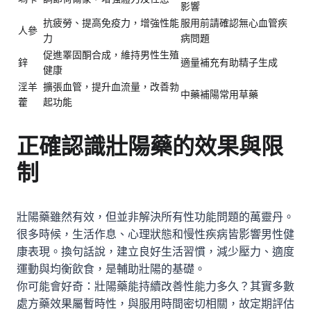
影響
抗疲勞、提高免疫力，增強性能
服用前請確認無心血管疾
人參
力
病問題
促進睪固酮合成，維持男性生殖
鋅
適量補充有助精子生成
健康
淫羊
擴張血管，提升血流量，改善勃
中藥補陽常用草藥
藿
起功能
正確認識
壯陽藥
的效果與限
制
壯陽藥雖然有效，但並非解決所有性功能問題的萬靈丹。
很多時候，生活作息、心理狀態和慢性疾病皆影響男性健
康表現。換句話說，建立良好生活習慣，減少壓力、適度
運動與均衡飲食，是輔助壯陽的基礎。
你可能會好奇：壯陽藥能持續改善性能力多久？其實多數
處方藥效果屬暫時性，與服用時間密切相關，故定期評估