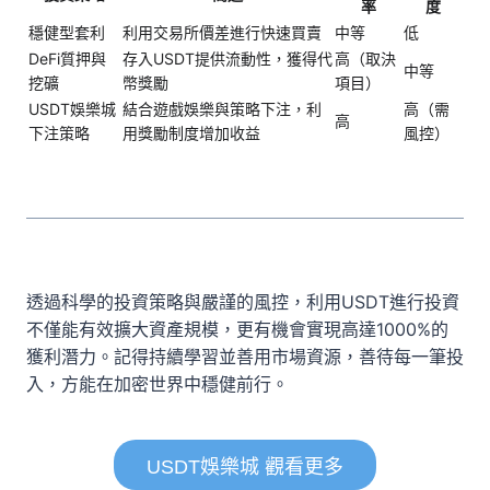
率
度
穩健型套利
利用交易所價差進行快速買賣
中等
低
DeFi質押與
存入USDT提供流動性，獲得代
高（取決
中等
挖礦
幣獎勵
項目）
USDT娛樂城
結合遊戲娛樂與策略下注，利
高（需
高
下注策略
用獎勵制度增加收益
風控）
透過科學的投資策略與嚴謹的風控，利用USDT進行投資
不僅能有效擴大資產規模，更有機會實現高達1000%的
獲利潛力。記得持續學習並善用市場資源，善待每一筆投
入，方能在加密世界中穩健前行。
USDT娛樂城 觀看更多