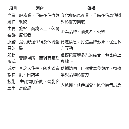
項目
酒店
傳播
產業
服務業，重點在住宿與
文化與信息產業，重點在信息傳遞
屬性
餐飲
與影響力擴散
主要
旅客、商務人士、休閒
企業品牌、消費者、公眾
客群
度假者
服務
提供舒適住宿及休閒體
傳遞信息，打造品牌形象，促進多
目的
驗
方互動
服務
虛擬與實體多渠道結合，包含線上
實體場所，面對面服務
形式
與線下
成功
客房入住率、顧客滿意
傳播範圍、目標受眾參與度、轉換
指標
度、回訪率
率與品牌影響力
技術
住宿預訂系統、智能客
大數據、社群經營、數位廣告投放
應用
房設施