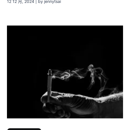
12 12 月, 2024 | by jennytsai