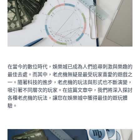
在當今的數位時代，娛樂城已成為人們追尋刺激與樂趣的
最佳去處。而其中，老虎機無疑是最受玩家喜愛的遊戲之
一。隨著科技的進步，老虎機的玩法與形式也不斷演變，
吸引著不同層次的玩家。在這篇文章中，我們將深入探討
各種老虎機的玩法，讓您在娛樂城中獲得最佳的遊玩體
驗。