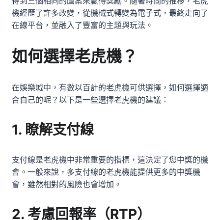
得到三個相同的圖案來贏得獎勵。隨著時間的推移，
老虎
機
經歷了許多改變，從機械式轉變為電子式，最終走向了
在線平台，並融入了豐富的主題與玩法。
如何選擇老虎機？
在娛樂城中，有數以百計的老虎機可供選擇，如何選擇適
合自己的呢？以下是一些選擇老虎機的建議：
1. 瞭解支付線
支付線是老虎機中非常重要的指標，這決定了您中獎的機
會。一般來說，多支付線的老虎機能提供更多的中獎機
會，雖然相對的風險也會增加。
2. 考慮回報率（RTP）