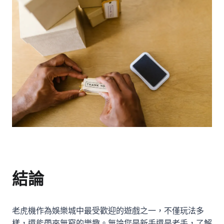
結論
老虎機作為娛樂城中最受歡迎的遊戲之一，不僅玩法多
樣，還能帶來無窮的樂趣。無論您是新手還是老手，了解