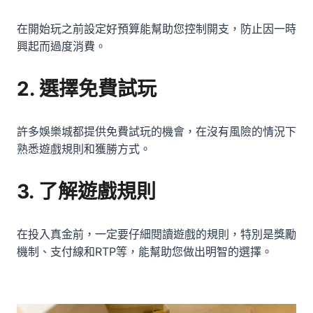
在開始玩之前設定好預算能幫助您控制開支，防止因一時
興起而過度消費。
2. 選擇免費試玩
許多娛樂城都提供免費試玩的機會，在沒有風險的情況下
熟悉遊戲規則和獲勝方式。
3. 了解遊戲規則
在投入真金前，一定要仔細閱讀遊戲的規則，特別是獎勵
機制、支付線和RTP等，能幫助您做出明智的選擇。