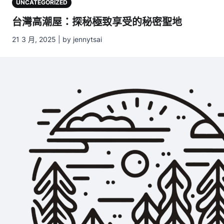
UNCATEGORIZED
台灣高潮屋：探秘極致享受的秘密聖地
21 3 月, 2025 | by jennytsai