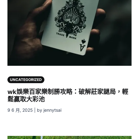
UNCATEGORIZED
wk娛樂百家樂制勝攻略：破解莊家謎局，輕
鬆贏取大彩池
9 6 月, 2025 | by jennytsai