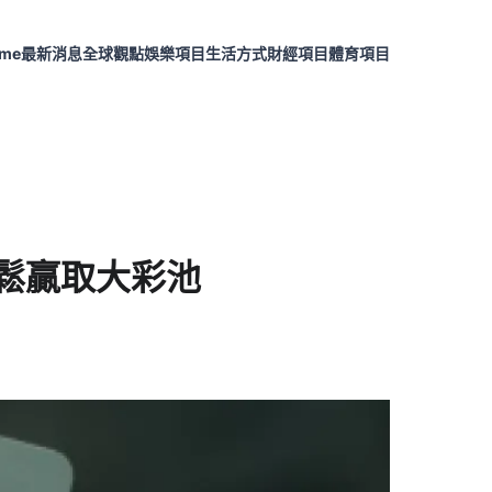
me
最新消息
全球觀點
娛樂項目
生活方式
財經項目
體育項目
鬆贏取大彩池