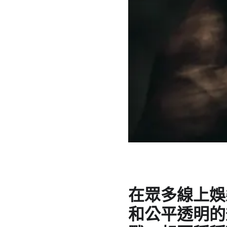
在眾多線上娛
和公平透明的