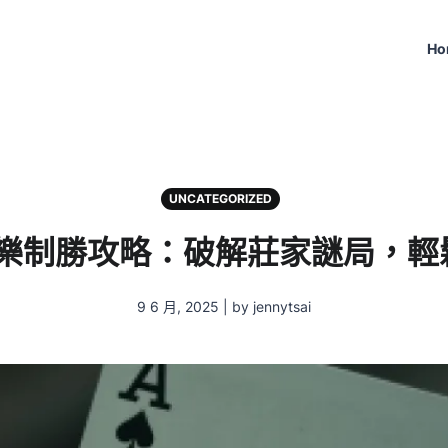
Ho
UNCATEGORIZED
家樂制勝攻略：破解莊家謎局，輕
9 6 月, 2025 | by jennytsai