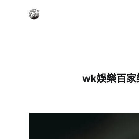
wk娛樂百