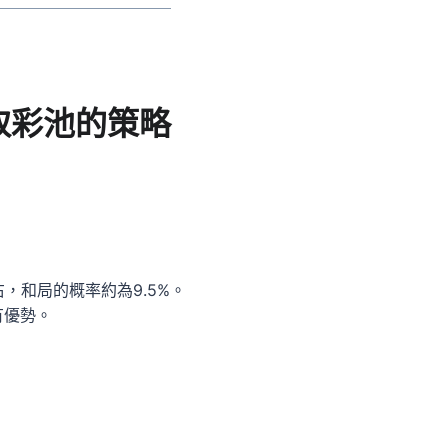
取彩池的策略
，和局的概率約為9.5%。
有優勢。