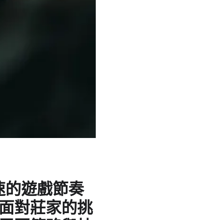
速的遊戲節奏
面對莊家的挑