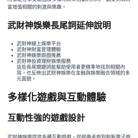
富增值相關的刺激與樂趣。
武財神娛樂長尾詞延伸說明
武財神線上娛樂平台
武財神財富管理體驗
武財神娛樂遊戲推薦
武財神投資理財娛樂服務
這些長尾關鍵詞能幫助使用者更精準地找到相關內
容，也反映出武財神娛樂在金融與娛樂融合領域的多
元面貌。
多樣化遊戲與互動體驗
互動性強的遊戲設計
武財神娛樂提供多種互動遊戲，從經典桌遊到創新電子遊