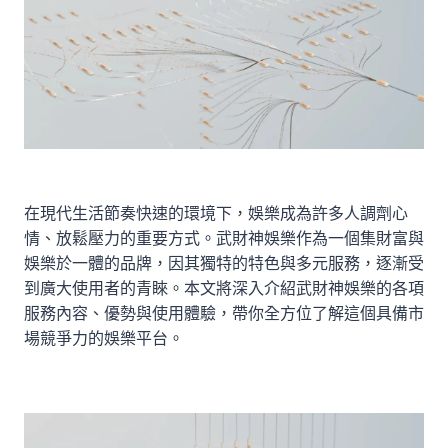
在現代生活節奏快速的環境下，娛樂成為許多人調劑心
情、放鬆壓力的重要方式。
武財神
娛樂作為一個集財富與
娛樂於一體的品牌，因其獨特的特色與多元服務，逐漸受
到廣大使用者的青睞。本文將深入介紹
武財神
娛樂的各項
服務內容、優勢與使用體驗，帶你全方位了解這個具備市
場競爭力的娛樂平台。