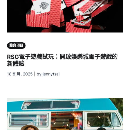
體育項目
RSG電子遊戲試玩：開啟娛樂城電子遊戲的
新體驗
18 8 月, 2025 | by jennytsai