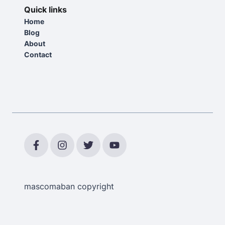
Quick links
Home
Blog
About
Contact
mascomaban copyright