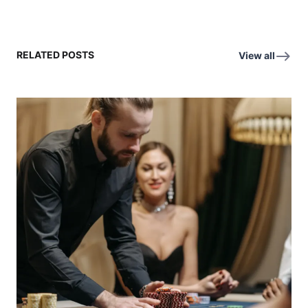
RELATED POSTS
View all