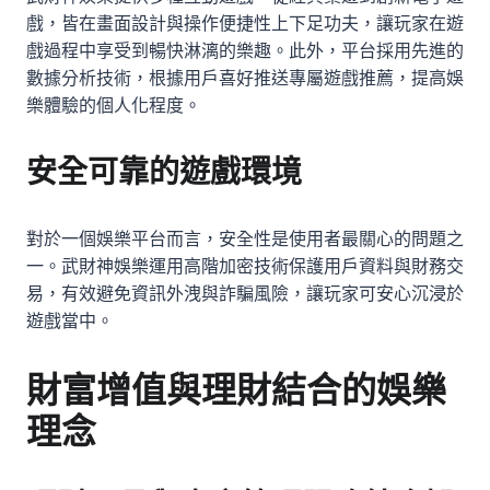
戲，皆在畫面設計與操作便捷性上下足功夫，讓玩家在遊
戲過程中享受到暢快淋漓的樂趣。此外，平台採用先進的
數據分析技術，根據用戶喜好推送專屬遊戲推薦，提高娛
樂體驗的個人化程度。
安全可靠的遊戲環境
對於一個娛樂平台而言，安全性是使用者最關心的問題之
一。武財神娛樂運用高階加密技術保護用戶資料與財務交
易，有效避免資訊外洩與詐騙風險，讓玩家可安心沉浸於
遊戲當中。
財富增值與理財結合的娛樂
理念