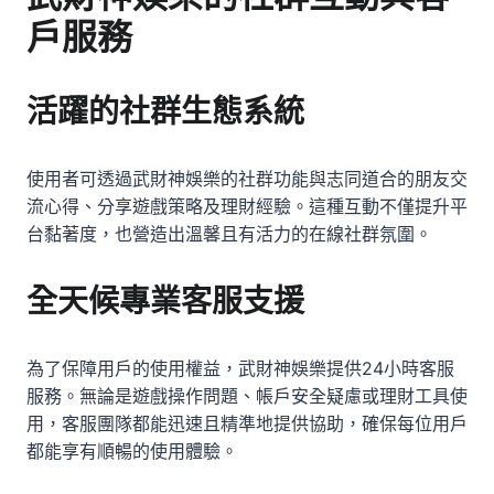
戶服務
活躍的社群生態系統
使用者可透過武財神娛樂的社群功能與志同道合的朋友交
流心得、分享遊戲策略及理財經驗。這種互動不僅提升平
台黏著度，也營造出溫馨且有活力的在線社群氛圍。
全天候專業客服支援
為了保障用戶的使用權益，
武財神
娛樂提供24小時客服
服務。無論是遊戲操作問題、帳戶安全疑慮或理財工具使
用，客服團隊都能迅速且精準地提供協助，確保每位用戶
都能享有順暢的使用體驗。