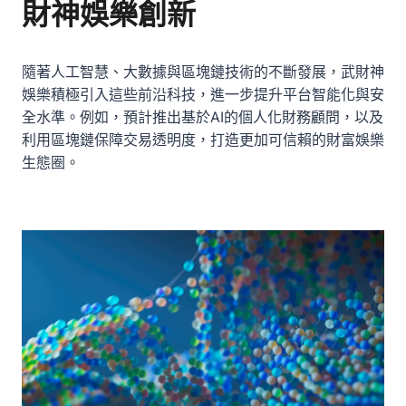
財神娛樂創新
隨著人工智慧、大數據與區塊鏈技術的不斷發展，武財神
娛樂積極引入這些前沿科技，進一步提升平台智能化與安
全水準。例如，預計推出基於AI的個人化財務顧問，以及
利用區塊鏈保障交易透明度，打造更加可信賴的財富娛樂
生態圈。