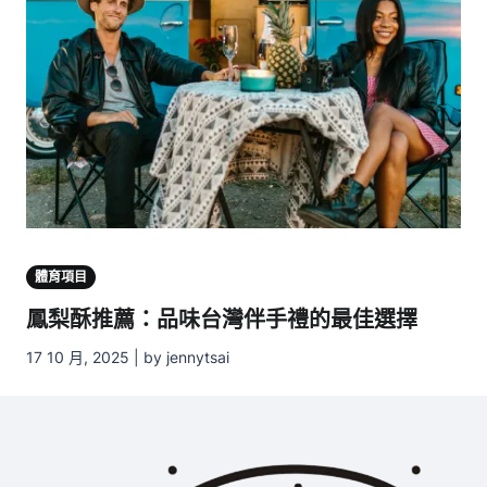
體育項目
鳳梨酥推薦：品味台灣伴手禮的最佳選擇
17 10 月, 2025 | by jennytsai