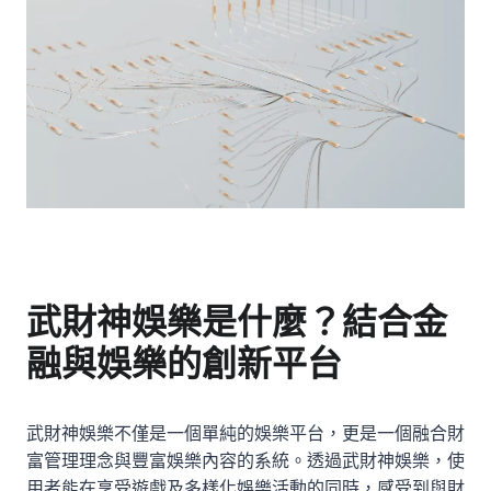
武財神娛樂是什麼？結合金
融與娛樂的創新平台
武財神娛樂不僅是一個單純的娛樂平台，更是一個融合財
富管理理念與豐富娛樂內容的系統。透過武財神娛樂，使
用者能在享受遊戲及多樣化娛樂活動的同時，感受到與財